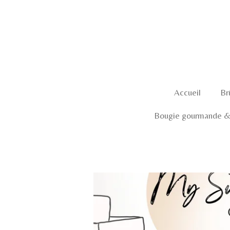
Passer
au
contenu
principal
Accueil
Br
Bougie gourmande & 