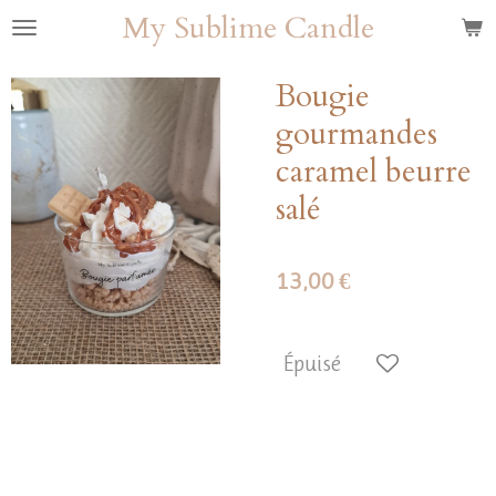
My Sublime Candle
Passer
au
contenu
Bougie
principal
gourmandes
caramel beurre
salé
13,00 €
Épuisé