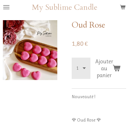
My Sublime Candle
Passer
au
contenu
Oud Rose
principal
1,80 €
Ajouter
au
panier
Nouveauté !
🌹 Oud Rose 🌹