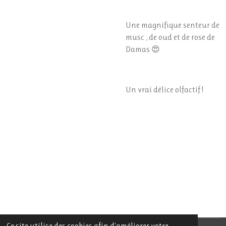
Une magnifique senteur de
musc , de oud et de rose de
Damas 😍
Un vrai délice olfactif !
Ce site utilise des cookies afin d’améliorer votre