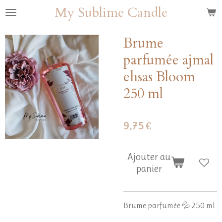
My Sublime Candle
Passer
au
contenu
Brume
principal
parfumée ajmal
ehsas Bloom
250 ml
9,75 €
Ajouter au
panier
Brume parfumée 💦 250 ml