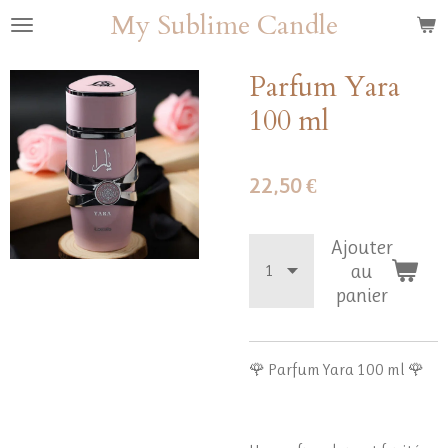
My Sublime Candle
Passer
au
contenu
Parfum Yara
principal
100 ml
22,50 €
Ajouter
au
panier
🌹 Parfum Yara 100 ml 🌹