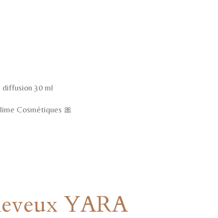
 diffusion 30 ml
lime Cosmétiques 🎀
heveux YARA