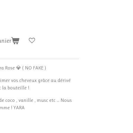
anier
a Rose 💎 ( NO FAKE )
limer vos cheveux grâce au dérivé
 la bouteille !
e coco , vanille , musc etc ... Nous
amme ! YARA