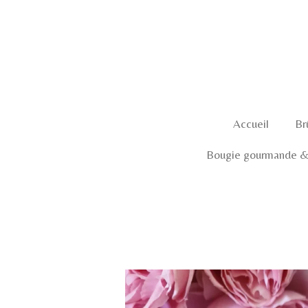
Passer
au
contenu
principal
Accueil
Br
Bougie gourmande & 