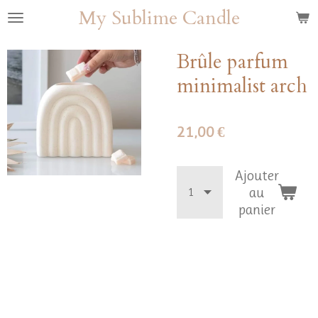
My Sublime Candle
Passer
au
contenu
Brûle parfum
principal
minimalist arch
21,00 €
Ajouter
au
panier