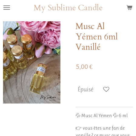
My Sublime Candle
Passer
au
contenu
Musc Al
principal
Yémen 6ml
Vanillé
5,00 €
Épuisé
💦 Musc Al Yémen 💦 6 ml
👉 vous êtes une fan de
vanille ? ce musc que vous