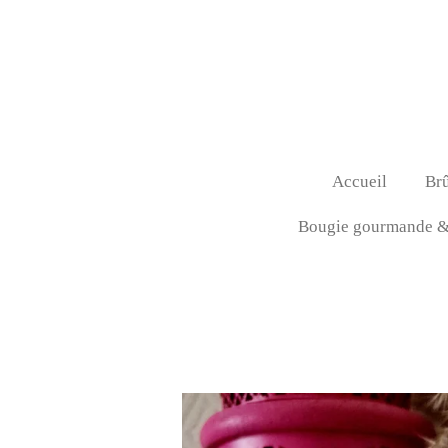
Passer
au
contenu
principal
Accueil
Brû
Bougie gourmande & 