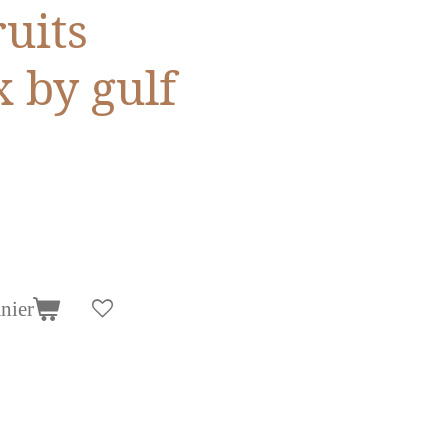
uits
 by gulf
nier