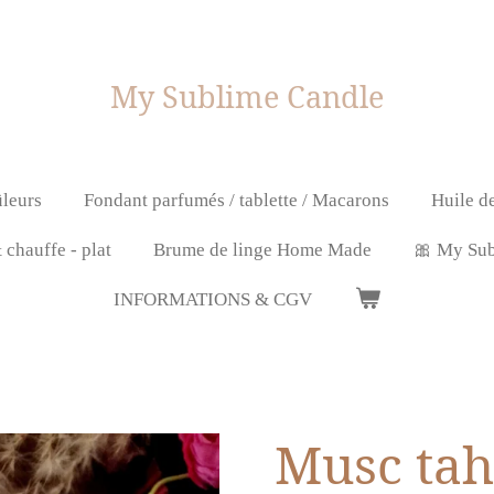
My Sublime Candle
leurs
Fondant parfumés / tablette / Macarons
Huile d
chauffe - plat
Brume de linge Home Made
🎀 My Sub
INFORMATIONS & CGV
Musc tah