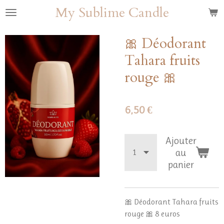
My Sublime Candle
Passer
au
contenu
🎀 Déodorant
principal
Tahara fruits
rouge 🎀
6,50 €
Ajouter
au
panier
🎀 Déodorant Tahara fruits
rouge 🎀 8 euros