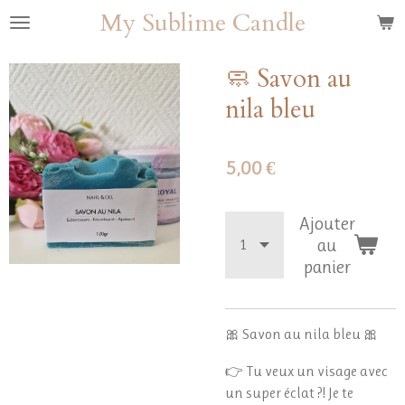
My Sublime Candle
Passer
au
contenu
🧼 Savon au
principal
nila bleu
5,00 €
Ajouter
au
panier
🎀 Savon au nila bleu 🎀
👉 Tu veux un visage avec
un super éclat ?! Je te