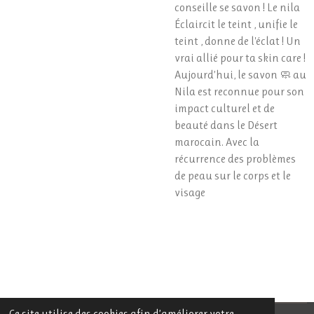
conseille se savon ! Le nila
Éclaircit le teint , unifie le
teint , donne de l'éclat ! Un
vrai allié pour ta skin care !
Aujourd’hui, le savon 🧼 au
Nila est reconnue pour son
impact culturel et de
beauté dans le Désert
marocain. Avec la
récurrence des problèmes
de peau sur le corps et le
visage
Ce site utilise des cookies afin d’améliorer votre