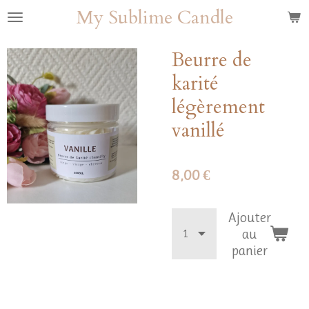
My Sublime Candle
Passer
au
contenu
Beurre de
principal
karité
légèrement
vanillé
8,00 €
Ajouter
au
panier