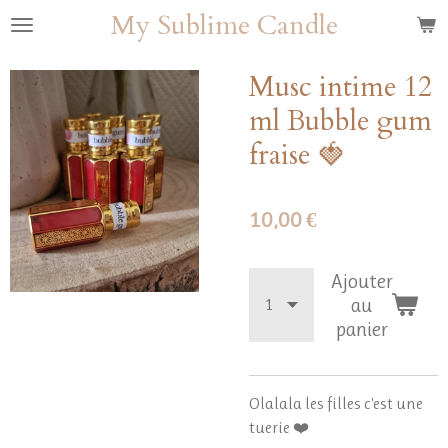
My Sublime Candle
Passer
au
contenu
Musc intime 12
principal
ml Bubble gum
fraise 🍓
10,00 €
Ajouter
au
panier
Olalala les filles c'est une
tuerie ❤️