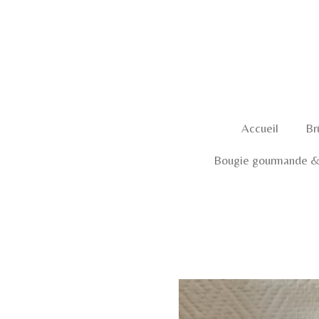
Passer
au
contenu
principal
Accueil
Br
Bougie gourmande & 