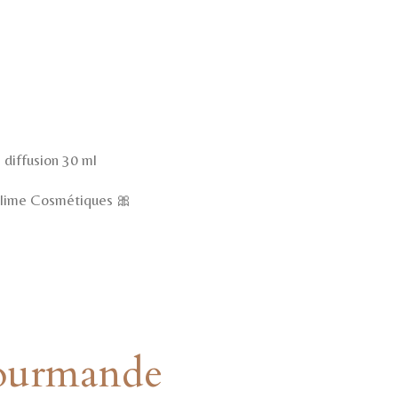
 diffusion 30 ml
lime Cosmétiques 🎀
ourmande