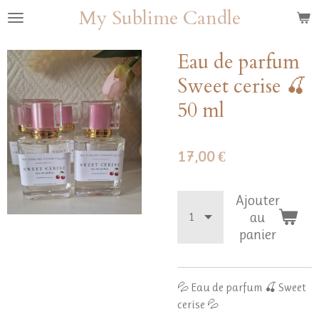
My Sublime Candle
Passer
au
contenu
Eau de parfum
principal
Sweet cerise 🍒
50 ml
17,00 €
Ajouter
au
panier
💦 Eau de parfum 🍒 Sweet
cerise 💦