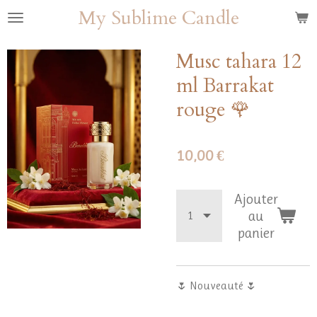
My Sublime Candle
Passer
au
contenu
Musc tahara 12
principal
ml Barrakat
rouge 🌹
10,00 €
Ajouter
au
panier
🌷 Nouveauté 🌷