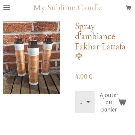
My Sublime Candle
Passer
au
contenu
Spray
principal
d'ambiance
Fakhar Lattafa
🌹
4,00 €
Ajouter
au
panier