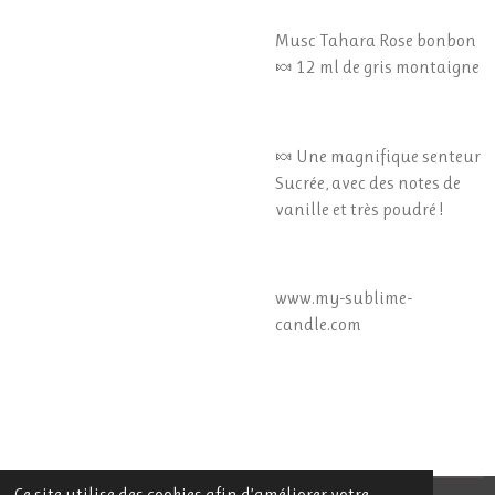
Musc Tahara Rose bonbon
🍬 12 ml de gris montaigne
🍬 Une magnifique senteur
Sucrée, avec des notes de
vanille et très poudré !
www.my-sublime-
candle.com
Ce site utilise des cookies afin d’améliorer votre