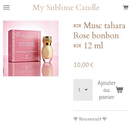
My Sublime Candle
Passer
au
contenu
🍬 Musc tahara
principal
Rose bonbon
🍬 12 ml
10,00 €
Ajouter
au
panier
🌹 Nouveauté 🌹