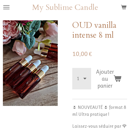
My Sublime Candle
Passer
au
contenu
OUD vanilla
principal
intense 8 ml
10,00 €
Ajouter
au
panier
🌷 NOUVEAUTÉ 🌷 format 8
ml Ultra pratique !
Laissez-vous séduire par 🌹