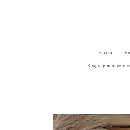
Passer
au
contenu
principal
Accueil
Br
Bougie gourmande & 