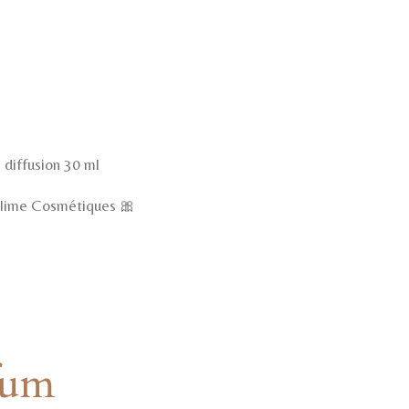
 diffusion 30 ml
lime Cosmétiques 🎀
fum