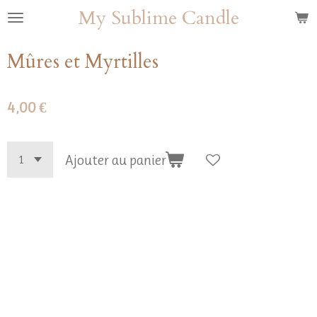
My Sublime Candle
Passer
au
contenu
Mûres et Myrtilles
principal
4,00 €
Ajouter au panier