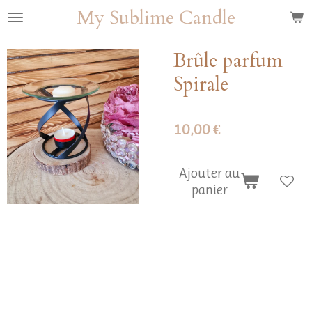
My Sublime Candle
Passer
au
contenu
Brûle parfum
principal
Spirale
10,00 €
Ajouter au
panier