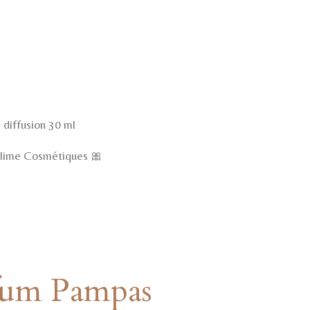
 diffusion 30 ml
lime Cosmétiques 🎀
fum Pampas