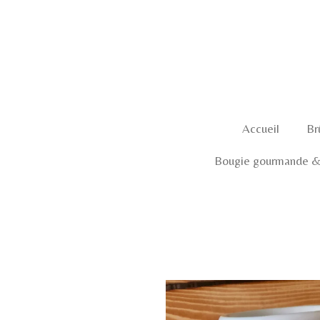
Passer
au
contenu
principal
Accueil
Br
Bougie gourmande & 