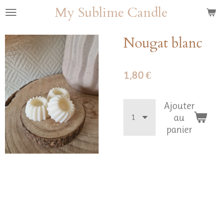
My Sublime Candle
Passer
au
contenu
Nougat blanc
principal
1,80 €
Ajouter
au
panier