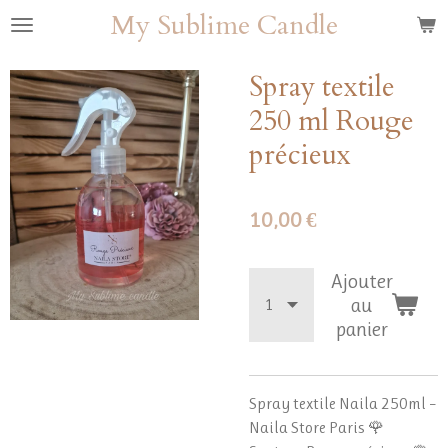
My Sublime Candle
Passer
au
contenu
Spray textile
principal
250 ml Rouge
précieux
10,00 €
Ajouter
au
panier
Spray textile Naila 250ml –
Naila Store Paris 🌹